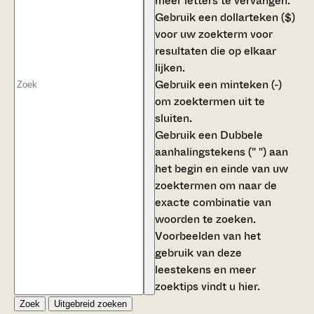
meer letters te vervangen.
Gebruik een
dollarteken ($)
voor uw zoekterm voor
resultaten die op elkaar
lijken.
Gebruik een
minteken (-)
om zoektermen uit te
sluiten.
Gebruik een
Dubbele
aanhalingstekens (" ")
aan
het begin en einde van uw
zoektermen om naar de
exacte combinatie van
woorden te zoeken.
Voorbeelden van het
gebruik van deze
leestekens en meer
zoektips vindt u
hier
.
Zoek
Uitgebreid zoeken