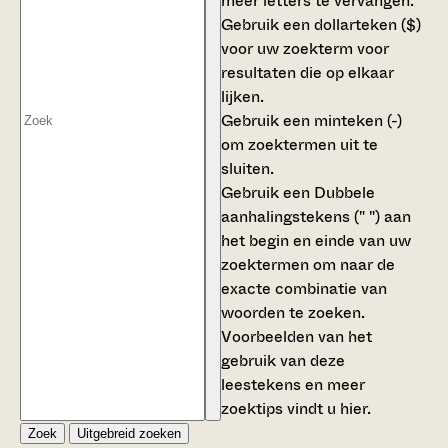
meer letters te vervangen.
Gebruik een
dollarteken ($)
voor uw zoekterm voor
resultaten die op elkaar
lijken.
Gebruik een
minteken (-)
om zoektermen uit te
sluiten.
Gebruik een
Dubbele
aanhalingstekens (" ")
aan
het begin en einde van uw
zoektermen om naar de
exacte combinatie van
woorden te zoeken.
Voorbeelden van het
gebruik van deze
leestekens en meer
zoektips vindt u
hier
.
Zoek
Uitgebreid zoeken