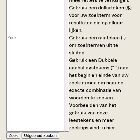
meer letters te vervangen.
Gebruik een
dollarteken ($)
voor uw zoekterm voor
resultaten die op elkaar
lijken.
Gebruik een
minteken (-)
om zoektermen uit te
sluiten.
Gebruik een
Dubbele
aanhalingstekens (" ")
aan
het begin en einde van uw
zoektermen om naar de
exacte combinatie van
woorden te zoeken.
Voorbeelden van het
gebruik van deze
leestekens en meer
zoektips vindt u
hier
.
Zoek
Uitgebreid zoeken