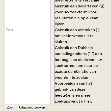
meer letters te vervangen.
Gebruik een
dollarteken ($)
voor uw zoekterm voor
resultaten die op elkaar
lijken.
Gebruik een
minteken (-)
om zoektermen uit te
sluiten.
Gebruik een
Dubbele
aanhalingstekens (" ")
aan
het begin en einde van uw
zoektermen om naar de
exacte combinatie van
woorden te zoeken.
Voorbeelden van het
gebruik van deze
leestekens en meer
zoektips vindt u
hier
.
Zoek
Uitgebreid zoeken