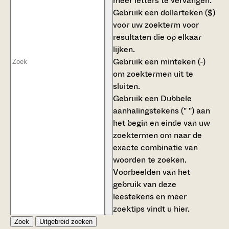
meer letters te vervangen.
Gebruik een
dollarteken ($)
voor uw zoekterm voor
resultaten die op elkaar
lijken.
Gebruik een
minteken (-)
om zoektermen uit te
sluiten.
Gebruik een
Dubbele
aanhalingstekens (" ")
aan
het begin en einde van uw
zoektermen om naar de
exacte combinatie van
woorden te zoeken.
Voorbeelden van het
gebruik van deze
leestekens en meer
zoektips vindt u
hier
.
Zoek
Uitgebreid zoeken