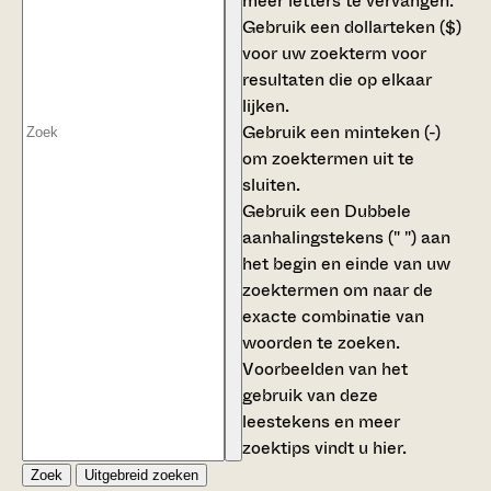
meer letters te vervangen.
Gebruik een
dollarteken ($)
voor uw zoekterm voor
resultaten die op elkaar
lijken.
Gebruik een
minteken (-)
om zoektermen uit te
sluiten.
Gebruik een
Dubbele
aanhalingstekens (" ")
aan
het begin en einde van uw
zoektermen om naar de
exacte combinatie van
woorden te zoeken.
Voorbeelden van het
gebruik van deze
leestekens en meer
zoektips vindt u
hier
.
Zoek
Uitgebreid zoeken