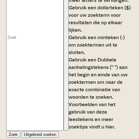
meer letters te vervangen.
Gebruik een
dollarteken ($)
voor uw zoekterm voor
resultaten die op elkaar
lijken.
Gebruik een
minteken (-)
om zoektermen uit te
sluiten.
Gebruik een
Dubbele
aanhalingstekens (" ")
aan
het begin en einde van uw
zoektermen om naar de
exacte combinatie van
woorden te zoeken.
Voorbeelden van het
gebruik van deze
leestekens en meer
zoektips vindt u
hier
.
Zoek
Uitgebreid zoeken