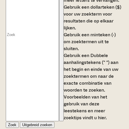
meer letters te vervangen.
Gebruik een
dollarteken ($)
voor uw zoekterm voor
resultaten die op elkaar
lijken.
Gebruik een
minteken (-)
om zoektermen uit te
sluiten.
Gebruik een
Dubbele
aanhalingstekens (" ")
aan
het begin en einde van uw
zoektermen om naar de
exacte combinatie van
woorden te zoeken.
Voorbeelden van het
gebruik van deze
leestekens en meer
zoektips vindt u
hier
.
Zoek
Uitgebreid zoeken