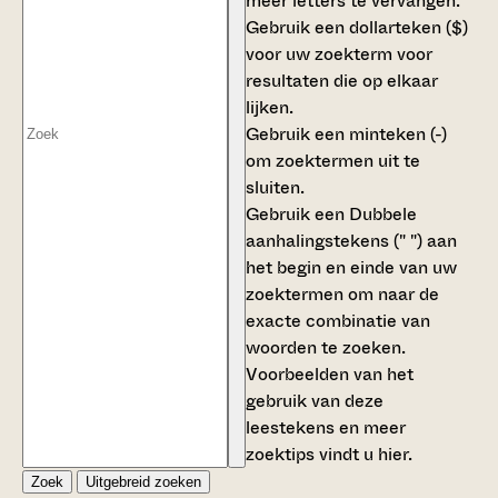
meer letters te vervangen.
Gebruik een
dollarteken ($)
voor uw zoekterm voor
resultaten die op elkaar
lijken.
Gebruik een
minteken (-)
om zoektermen uit te
sluiten.
Gebruik een
Dubbele
aanhalingstekens (" ")
aan
het begin en einde van uw
zoektermen om naar de
exacte combinatie van
woorden te zoeken.
Voorbeelden van het
gebruik van deze
leestekens en meer
zoektips vindt u
hier
.
Zoek
Uitgebreid zoeken