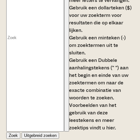
meer letters te vervangen.
Gebruik een
dollarteken ($)
voor uw zoekterm voor
resultaten die op elkaar
lijken.
Gebruik een
minteken (-)
om zoektermen uit te
sluiten.
Gebruik een
Dubbele
aanhalingstekens (" ")
aan
het begin en einde van uw
zoektermen om naar de
exacte combinatie van
woorden te zoeken.
Voorbeelden van het
gebruik van deze
leestekens en meer
zoektips vindt u
hier
.
Zoek
Uitgebreid zoeken