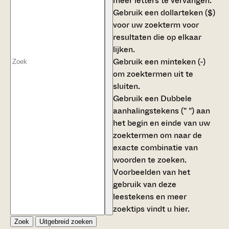
meer letters te vervangen.
Gebruik een
dollarteken ($)
voor uw zoekterm voor
resultaten die op elkaar
lijken.
Gebruik een
minteken (-)
om zoektermen uit te
sluiten.
Gebruik een
Dubbele
aanhalingstekens (" ")
aan
het begin en einde van uw
zoektermen om naar de
exacte combinatie van
woorden te zoeken.
Voorbeelden van het
gebruik van deze
leestekens en meer
zoektips vindt u
hier
.
Zoek
Uitgebreid zoeken