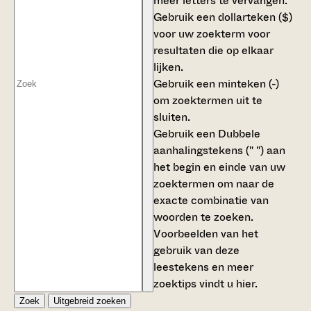
meer letters te vervangen.
Gebruik een
dollarteken ($)
voor uw zoekterm voor
resultaten die op elkaar
lijken.
Gebruik een
minteken (-)
om zoektermen uit te
sluiten.
Gebruik een
Dubbele
aanhalingstekens (" ")
aan
het begin en einde van uw
zoektermen om naar de
exacte combinatie van
woorden te zoeken.
Voorbeelden van het
gebruik van deze
leestekens en meer
zoektips vindt u
hier
.
Zoek
Uitgebreid zoeken