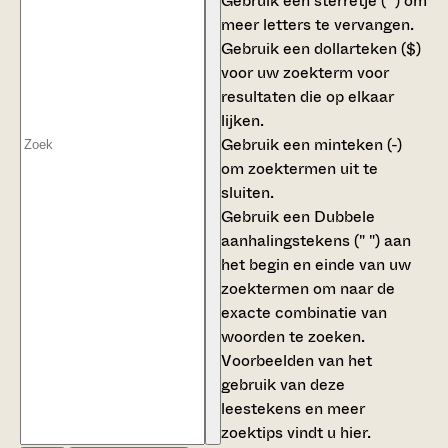
Gebruik een
sterretje (*)
om
meer letters te vervangen.
Gebruik een
dollarteken ($)
voor uw zoekterm voor
resultaten die op elkaar
lijken.
Gebruik een
minteken (-)
om zoektermen uit te
sluiten.
Gebruik een
Dubbele
aanhalingstekens (" ")
aan
het begin en einde van uw
zoektermen om naar de
exacte combinatie van
woorden te zoeken.
Voorbeelden van het
gebruik van deze
leestekens en meer
zoektips vindt u
hier
.