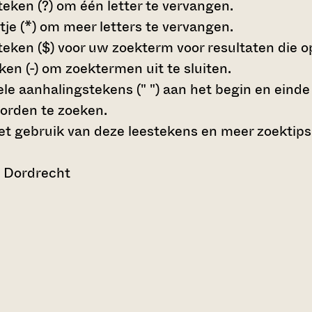
teken (?)
om één letter te vervangen.
tje (*)
om meer letters te vervangen.
teken ($)
voor uw zoekterm voor resultaten die op 
en (-)
om zoektermen uit te sluiten.
le aanhalingstekens (" ")
aan het begin en eind
orden te zoeken.
t gebruik van deze leestekens en meer zoektips
n Dordrecht