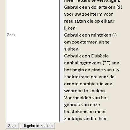
meer letters te vervangen.
Gebruik een
dollarteken ($)
voor uw zoekterm voor
resultaten die op elkaar
lijken.
Gebruik een
minteken (-)
om zoektermen uit te
sluiten.
Gebruik een
Dubbele
aanhalingstekens (" ")
aan
het begin en einde van uw
zoektermen om naar de
exacte combinatie van
woorden te zoeken.
Voorbeelden van het
gebruik van deze
leestekens en meer
zoektips vindt u
hier
.
Zoek
Uitgebreid zoeken