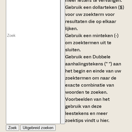
meer letters te vervangen.
Gebruik een
dollarteken ($)
voor uw zoekterm voor
resultaten die op elkaar
lijken.
Gebruik een
minteken (-)
om zoektermen uit te
sluiten.
Gebruik een
Dubbele
aanhalingstekens (" ")
aan
het begin en einde van uw
zoektermen om naar de
exacte combinatie van
woorden te zoeken.
Voorbeelden van het
gebruik van deze
leestekens en meer
zoektips vindt u
hier
.
Zoek
Uitgebreid zoeken