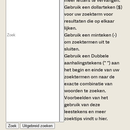
meer letters te vervangen.
Gebruik een
dollarteken ($)
voor uw zoekterm voor
resultaten die op elkaar
lijken.
Gebruik een
minteken (-)
om zoektermen uit te
sluiten.
Gebruik een
Dubbele
aanhalingstekens (" ")
aan
het begin en einde van uw
zoektermen om naar de
exacte combinatie van
woorden te zoeken.
Voorbeelden van het
gebruik van deze
leestekens en meer
zoektips vindt u
hier
.
Zoek
Uitgebreid zoeken