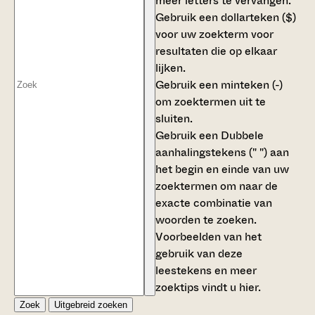
meer letters te vervangen.
Gebruik een
dollarteken ($)
voor uw zoekterm voor
resultaten die op elkaar
lijken.
Gebruik een
minteken (-)
om zoektermen uit te
sluiten.
Gebruik een
Dubbele
aanhalingstekens (" ")
aan
het begin en einde van uw
zoektermen om naar de
exacte combinatie van
woorden te zoeken.
Voorbeelden van het
gebruik van deze
leestekens en meer
zoektips vindt u
hier
.
Zoek
Uitgebreid zoeken