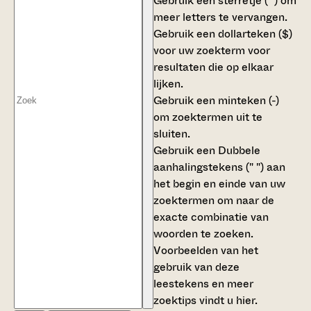
Gebruik een
sterretje (*)
om
meer letters te vervangen.
Gebruik een
dollarteken ($)
voor uw zoekterm voor
resultaten die op elkaar
lijken.
Gebruik een
minteken (-)
om zoektermen uit te
sluiten.
Gebruik een
Dubbele
aanhalingstekens (" ")
aan
het begin en einde van uw
zoektermen om naar de
exacte combinatie van
woorden te zoeken.
Voorbeelden van het
gebruik van deze
leestekens en meer
zoektips vindt u
hier
.