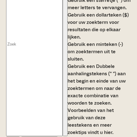
Gebruik een
sterretje (*)
om
meer letters te vervangen.
Gebruik een
dollarteken ($)
voor uw zoekterm voor
resultaten die op elkaar
lijken.
Gebruik een
minteken (-)
om zoektermen uit te
sluiten.
Gebruik een
Dubbele
aanhalingstekens (" ")
aan
het begin en einde van uw
zoektermen om naar de
exacte combinatie van
woorden te zoeken.
Voorbeelden van het
gebruik van deze
leestekens en meer
zoektips vindt u
hier
.