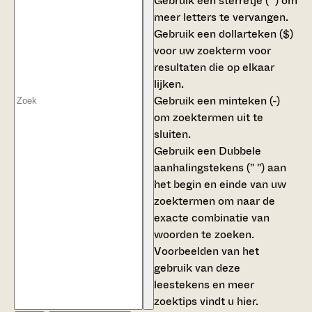
Gebruik een
sterretje (*)
om
meer letters te vervangen.
Gebruik een
dollarteken ($)
voor uw zoekterm voor
resultaten die op elkaar
lijken.
Gebruik een
minteken (-)
om zoektermen uit te
sluiten.
Gebruik een
Dubbele
aanhalingstekens (" ")
aan
het begin en einde van uw
zoektermen om naar de
exacte combinatie van
woorden te zoeken.
Voorbeelden van het
gebruik van deze
leestekens en meer
zoektips vindt u
hier
.