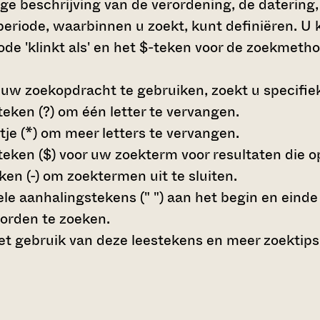
dige beschrijving van de verordening, de daterin
e periode, waarbinnen u zoekt, kunt definiëren. 
de 'klinkt als' en het $-teken voor de zoekmetho
 uw zoekopdracht te gebruiken, zoekt u specifieke
teken (?)
om één letter te vervangen.
tje (*)
om meer letters te vervangen.
teken ($)
voor uw zoekterm voor resultaten die op 
en (-)
om zoektermen uit te sluiten.
le aanhalingstekens (" ")
aan het begin en eind
orden te zoeken.
t gebruik van deze leestekens en meer zoektips