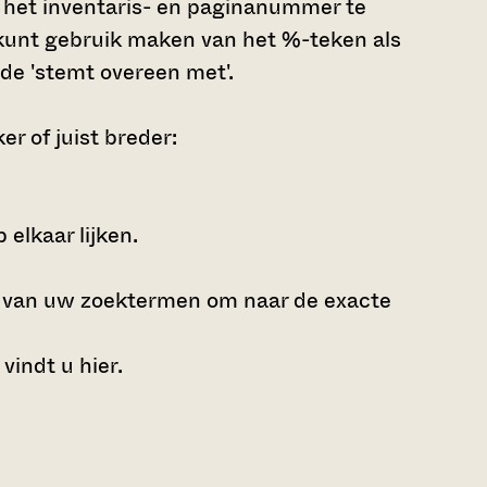
g, het inventaris- en paginanummer te
U kunt gebruik maken van het %-teken als
de 'stemt overeen met'.
r of juist breder:
elkaar lijken.
e van uw zoektermen om naar de exacte
 vindt u
hier
.