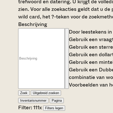
trefwoord en datering. U krijgt de volle
zien. Voor alle zoekacties geldt dat u d
wild card, het ?-teken voor de zoekmetho
Beschrijving
Door leestekens in
Gebruik een
vraag
Gebruik een
sterre
Gebruik een
dollar
Gebruik een
mintek
Gebruik een
Dubbe
combinatie van wo
Voorbeelden van he
Zoek
Uitgebreid zoeken
Inventarisnummer
Pagina
Filter:
111
x
Filters legen