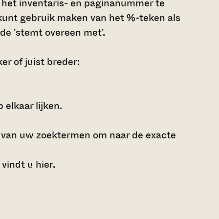
g, het inventaris- en paginanummer te
U kunt gebruik maken van het %-teken als
de 'stemt overeen met'.
r of juist breder:
elkaar lijken.
e van uw zoektermen om naar de exacte
 vindt u
hier
.