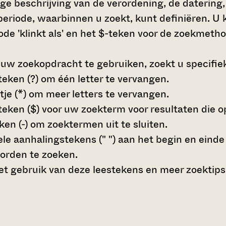
dige beschrijving van de verordening, de daterin
e periode, waarbinnen u zoekt, kunt definiëren. 
de 'klinkt als' en het $-teken voor de zoekmetho
 uw zoekopdracht te gebruiken, zoekt u specifieke
teken (?)
om één letter te vervangen.
tje (*)
om meer letters te vervangen.
teken ($)
voor uw zoekterm voor resultaten die op 
en (-)
om zoektermen uit te sluiten.
le aanhalingstekens (" ")
aan het begin en eind
orden te zoeken.
t gebruik van deze leestekens en meer zoektips