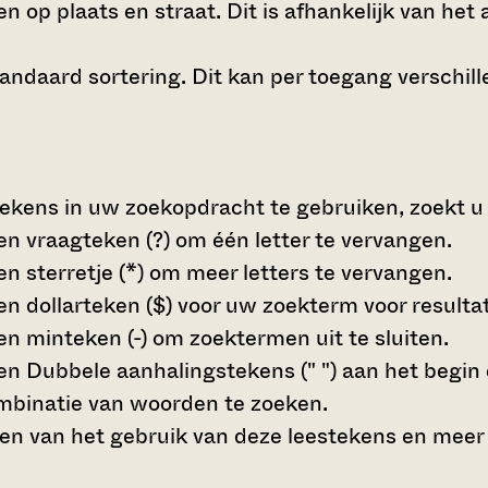
n op plaats en straat. Dit is afhankelijk van het 
andaard sortering. Dit kan per toegang verschille
ekens in uw zoekopdracht te gebruiken, zoekt u s
een
vraagteken (?)
om één letter te vervangen.
een
sterretje (*)
om meer letters te vervangen.
een
dollarteken ($)
voor uw zoekterm voor resultate
een
minteken (-)
om zoektermen uit te sluiten.
een
Dubbele aanhalingstekens (" ")
aan het begin
mbinatie van woorden te zoeken.
en van het gebruik van deze leestekens en meer 