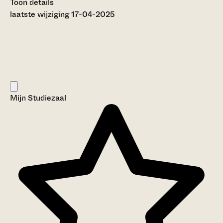
Toon details
Datering
laatste wijziging 17-04-2025
:
14e eeuw - 20e eeuw
Omvang
:
17 meter
Licentie:
Creative Commons (CC BY-SA 4.0)
Categorie:
Families en Personen
Mijn Studiezaal