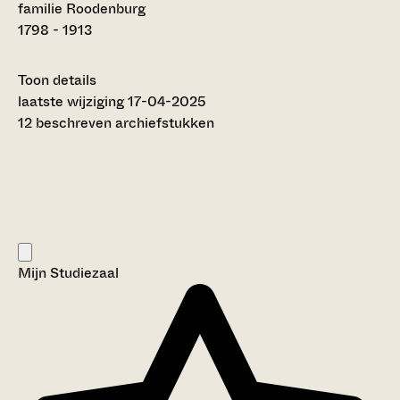
familie Roodenburg
1798 - 1913
Toon details
Datering
laatste wijziging 17-04-2025
:
1798 - 1913
12 beschreven archiefstukken
Auteur:
H.A. Stroosma (2015)
Omvang
:
0,13 meter
Licentie:
Creative Commons (CC BY-SA 4.0)
Titel inventaris:
Mijn Studiezaal
Collectie van bescheiden met betrekking tot de familie
Roodenburg
Categorie:
Families en Personen