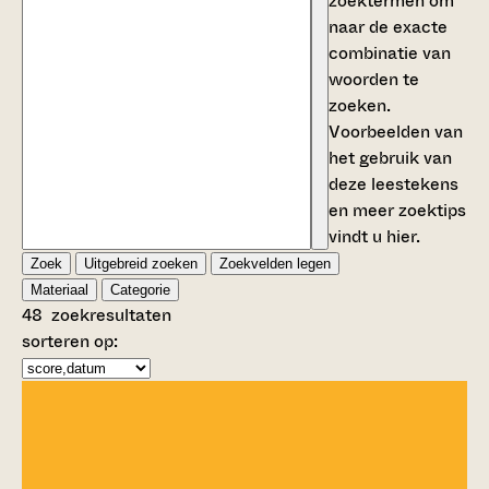
zoektermen om
naar de exacte
combinatie van
woorden te
zoeken.
Voorbeelden van
het gebruik van
deze leestekens
en meer zoektips
vindt u
hier
.
Zoek
Uitgebreid zoeken
Zoekvelden legen
Materiaal
Categorie
48
zoekresultaten
sorteren op: