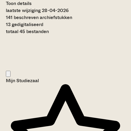
Toon details
Datering
laatste wijziging 28-04-2026
:
1652 - 1734
141 beschreven archiefstukken
Auteur:
13 gedigitaliseerd
J.M. Sernée (1919)
totaal 45 bestanden
Omvang
:
0,25 meter
Licentie:
Creative Commons (CC BY-SA 4.0)
Titel inventaris:
Collectie van bescheiden met betrekking tot de familie
De Bevere (Van Beveren)
Mijn Studiezaal
Categorie:
Families en Personen