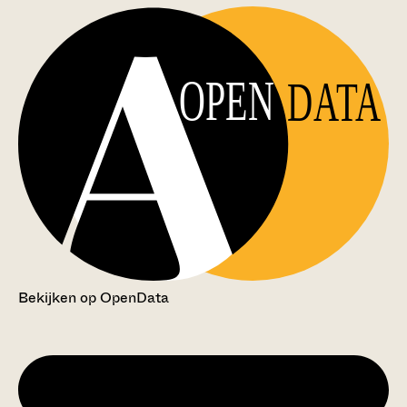
OPEN
DATA
Bekijken op OpenData