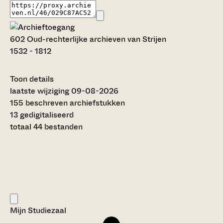
602 Oud-rechterlijke archieven van Strijen
1532 - 1812
Toon details
Datering
laatste wijziging 09-08-2026
:
1532 - 1812
155 beschreven archiefstukken
Auteur:
13 gedigitaliseerd
---
totaal 44 bestanden
Omvang
:
13 meter
Licentie:
Creative Commons (CC BY-SA 4.0)
Titel inventaris:
Oud-rechterlijke archieven van Strijen
Categorie:
Mijn Studiezaal
Justitie en rechtspraak