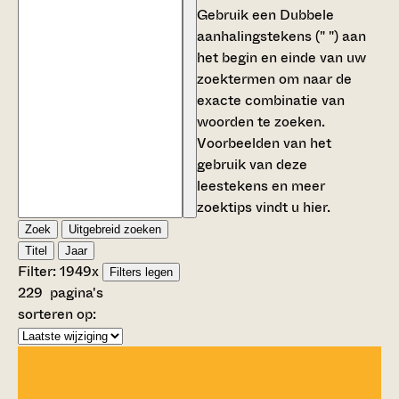
Gebruik een
Dubbele
aanhalingstekens (" ")
aan
het begin en einde van uw
zoektermen om naar de
exacte combinatie van
woorden te zoeken.
Voorbeelden van het
gebruik van deze
leestekens en meer
zoektips vindt u
hier
.
Zoek
Uitgebreid zoeken
Titel
Jaar
Filter:
1949
x
Filters legen
229
pagina's
sorteren op: