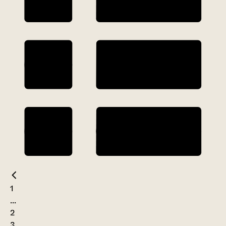
1
...
2
3