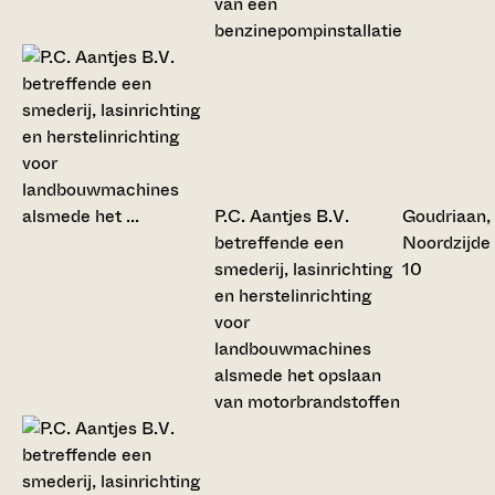
van een
benzinepompinstallatie
P.C. Aantjes B.V.
Goudriaan,
betreffende een
Noordzijde
smederij, lasinrichting
10
en herstelinrichting
voor
landbouwmachines
alsmede het opslaan
van motorbrandstoffen