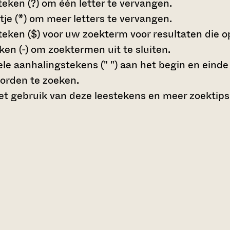
teken (?)
om één letter te vervangen.
tje (*)
om meer letters te vervangen.
teken ($)
voor uw zoekterm voor resultaten die op 
en (-)
om zoektermen uit te sluiten.
le aanhalingstekens (" ")
aan het begin en eind
orden te zoeken.
t gebruik van deze leestekens en meer zoektips