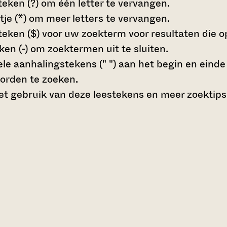
teken (?)
om één letter te vervangen.
tje (*)
om meer letters te vervangen.
teken ($)
voor uw zoekterm voor resultaten die op 
en (-)
om zoektermen uit te sluiten.
le aanhalingstekens (" ")
aan het begin en eind
orden te zoeken.
t gebruik van deze leestekens en meer zoektips