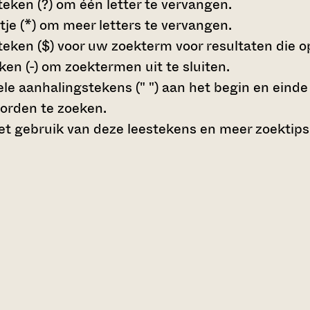
teken (?)
om één letter te vervangen.
tje (*)
om meer letters te vervangen.
teken ($)
voor uw zoekterm voor resultaten die op 
en (-)
om zoektermen uit te sluiten.
le aanhalingstekens (" ")
aan het begin en eind
orden te zoeken.
t gebruik van deze leestekens en meer zoektips