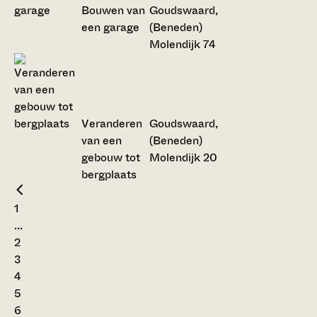
Bouwen van
Goudswaard,
een garage
(Beneden)
Molendijk 74
Veranderen
Goudswaard,
van een
(Beneden)
gebouw tot
Molendijk 20
bergplaats
1
...
2
3
4
5
6