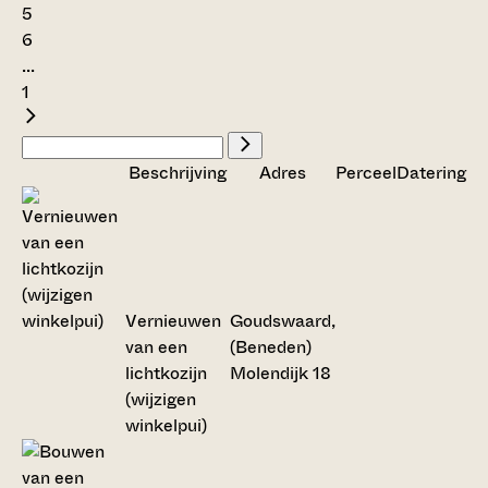
5
6
...
1
Beschrijving
Adres
Perceel
Datering
Vernieuwen
Goudswaard,
van een
(Beneden)
lichtkozijn
Molendijk 18
(wijzigen
winkelpui)