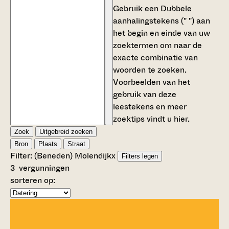
Gebruik een
Dubbele
aanhalingstekens (" ")
aan
het begin en einde van uw
zoektermen om naar de
exacte combinatie van
woorden te zoeken.
Voorbeelden van het
gebruik van deze
leestekens en meer
zoektips vindt u
hier
.
Zoek
Uitgebreid zoeken
Bron
Plaats
Straat
Filter:
(Beneden) Molendijk
x
Filters legen
3
vergunningen
sorteren op: