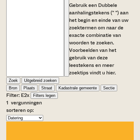
Gebruik een
Dubbele
aanhalingstekens (" ")
aan
het begin en einde van uw
zoektermen om naar de
exacte combinatie van
woorden te zoeken.
Voorbeelden van het
gebruik van deze
leestekens en meer
zoektips vindt u
hier
.
Zoek
Uitgebreid zoeken
Bron
Plaats
Straat
Kadastrale gemeente
Sectie
Filter:
E2
x
Filters legen
1
vergunningen
sorteren op: