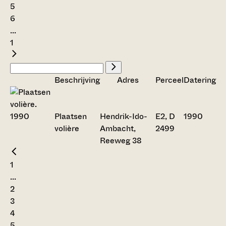
5
6
...
1
Beschrijving
Adres
Perceel
Datering
Plaatsen
Hendrik-Ido-
E2, D
1990
volière
Ambacht,
2499
Reeweg 38
1
...
2
3
4
5