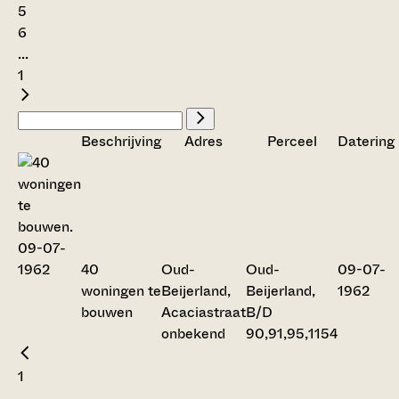
5
6
...
1
Beschrijving
Adres
Perceel
Datering
40
Oud-
Oud-
09-07-
woningen te
Beijerland,
Beijerland,
1962
bouwen
Acaciastraat
B/D
onbekend
90,91,95,1154
1
...