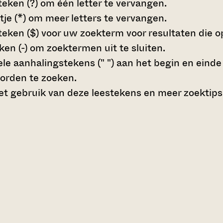
teken (?)
om één letter te vervangen.
tje (*)
om meer letters te vervangen.
teken ($)
voor uw zoekterm voor resultaten die op 
en (-)
om zoektermen uit te sluiten.
le aanhalingstekens (" ")
aan het begin en eind
orden te zoeken.
t gebruik van deze leestekens en meer zoektips