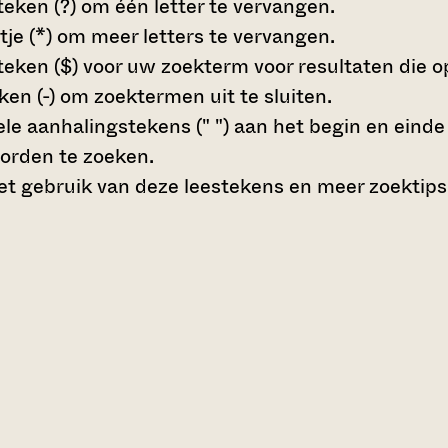
teken (?)
om één letter te vervangen.
tje (*)
om meer letters te vervangen.
teken ($)
voor uw zoekterm voor resultaten die op 
en (-)
om zoektermen uit te sluiten.
le aanhalingstekens (" ")
aan het begin en eind
orden te zoeken.
t gebruik van deze leestekens en meer zoektips