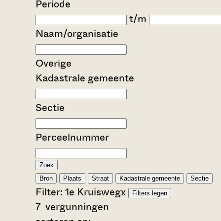
Periode
t/m
Naam/organisatie
Overige
Kadastrale gemeente
Sectie
Perceelnummer
Zoek
Bron
Plaats
Straat
Kadastrale gemeente
Sectie
Filter:
1e Kruisweg
x
Filters legen
7
vergunningen