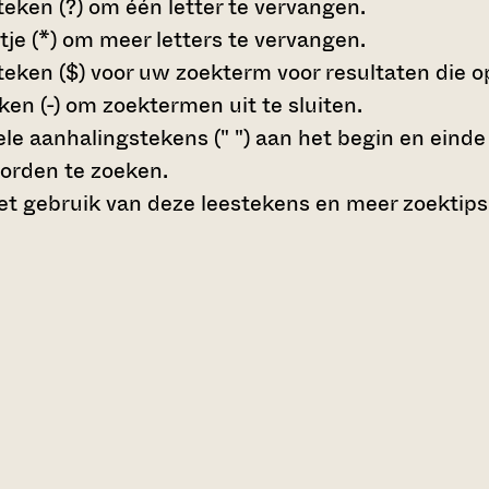
teken (?)
om één letter te vervangen.
tje (*)
om meer letters te vervangen.
teken ($)
voor uw zoekterm voor resultaten die op 
en (-)
om zoektermen uit te sluiten.
le aanhalingstekens (" ")
aan het begin en eind
orden te zoeken.
t gebruik van deze leestekens en meer zoektips