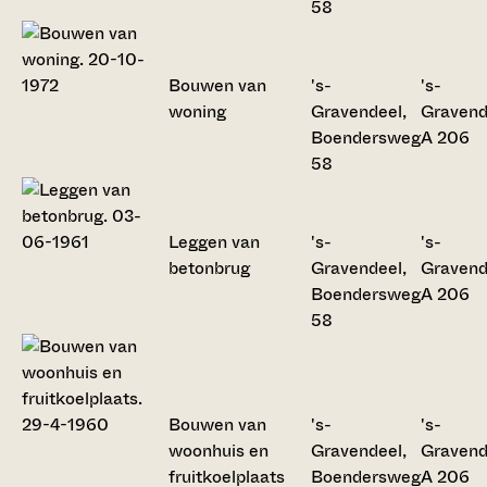
58
Bouwen van
's-
's-
woning
Gravendeel,
Gravend
Boendersweg
A 206
58
Leggen van
's-
's-
betonbrug
Gravendeel,
Gravend
Boendersweg
A 206
58
Bouwen van
's-
's-
woonhuis en
Gravendeel,
Gravend
fruitkoelplaats
Boendersweg
A 206