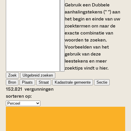
Gebruik een
Dubbele
aanhalingstekens (" ")
aan
het begin en einde van uw
zoektermen om naar de
exacte combinatie van
woorden te zoeken.
Voorbeelden van het
gebruik van deze
leestekens en meer
zoektips vindt u
hier
.
Zoek
Uitgebreid zoeken
Bron
Plaats
Straat
Kadastrale gemeente
Sectie
152.821
vergunningen
sorteren op: