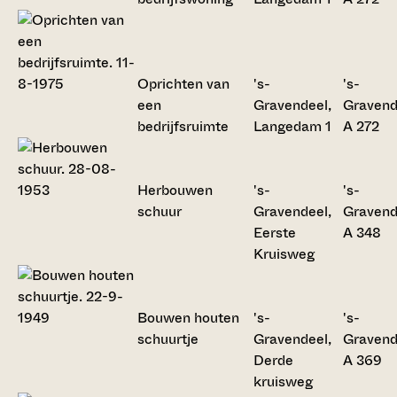
Oprichten van
's-
's-
een
Gravendeel,
Gravend
bedrijfsruimte
Langedam 1
A 272
Herbouwen
's-
's-
schuur
Gravendeel,
Gravend
Eerste
A 348
Kruisweg
Bouwen houten
's-
's-
schuurtje
Gravendeel,
Gravend
Derde
A 369
kruisweg