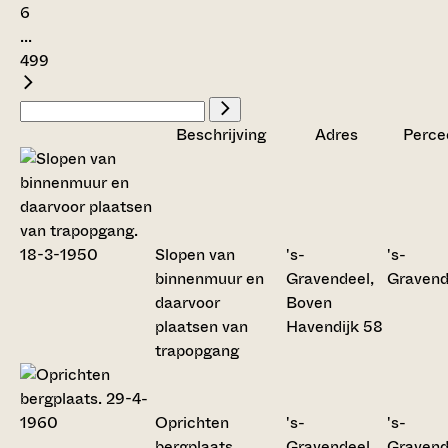
6
...
499
Beschrijving
Adres
Perce
Slopen van
's-
's-
binnenmuur en
Gravendeel,
Gravend
daarvoor
Boven
plaatsen van
Havendijk 58
trapopgang
Oprichten
's-
's-
bergplaats
Gravendeel,
Gravend