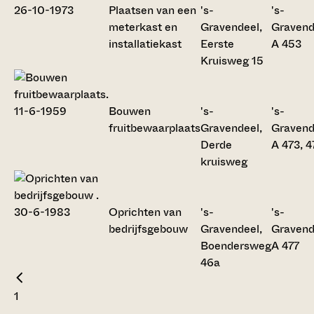
Plaatsen van een
's-
's-
meterkast en
Gravendeel,
Gravend
installatiekast
Eerste
A 453
Kruisweg 15
Bouwen
's-
's-
fruitbewaarplaats
Gravendeel,
Gravend
Derde
A 473, 4
kruisweg
Oprichten van
's-
's-
bedrijfsgebouw
Gravendeel,
Gravend
Boendersweg
A 477
46a
1
...