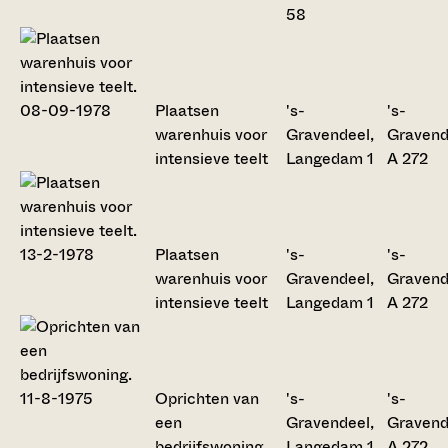
58
Plaatsen
's-
's-
warenhuis voor
Gravendeel,
Gravend
intensieve teelt
Langedam 1
A 272
Plaatsen
's-
's-
warenhuis voor
Gravendeel,
Gravend
intensieve teelt
Langedam 1
A 272
Oprichten van
's-
's-
een
Gravendeel,
Gravend
bedrijfswoning
Langedam 1
A 272