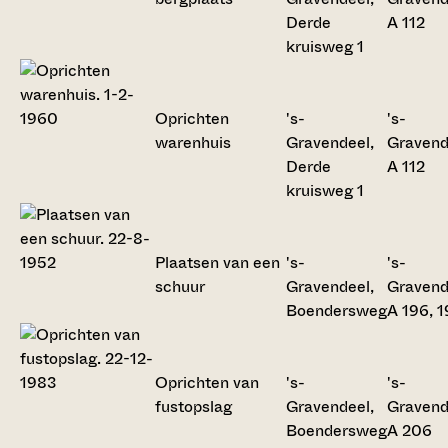
Derde
A 112
kruisweg 1
Oprichten
's-
's-
warenhuis
Gravendeel,
Gravend
Derde
A 112
kruisweg 1
Plaatsen van een
's-
's-
schuur
Gravendeel,
Gravend
Boendersweg
A 196, 
Oprichten van
's-
's-
fustopslag
Gravendeel,
Gravend
Boendersweg
A 206