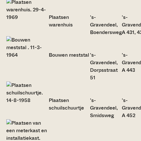
Plaatsen
's-
's-
warenhuis
Gravendeel,
Gravend
Boendersweg
A 431, 
Bouwen meststal
's-
's-
Gravendeel,
Gravend
Dorpsstraat
A 443
51
Plaatsen
's-
's-
schuilschuurtje
Gravendeel,
Gravend
Smidsweg
A 452