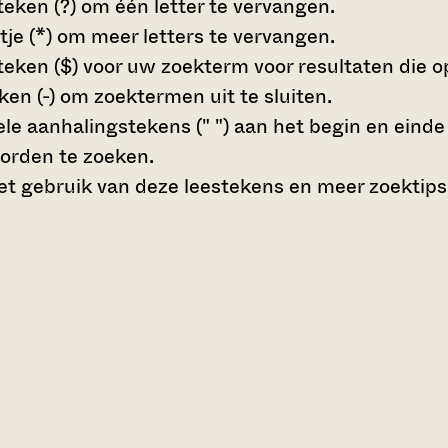
teken (?)
om één letter te vervangen.
tje (*)
om meer letters te vervangen.
teken ($)
voor uw zoekterm voor resultaten die op 
en (-)
om zoektermen uit te sluiten.
le aanhalingstekens (" ")
aan het begin en eind
orden te zoeken.
t gebruik van deze leestekens en meer zoektips