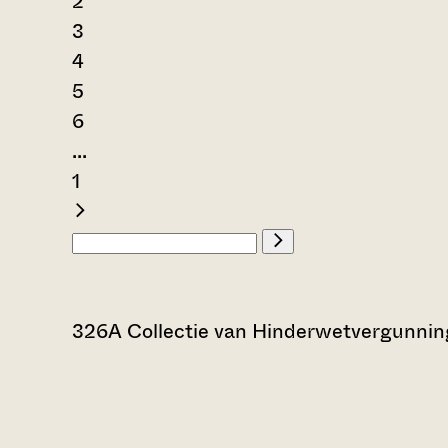
2
3
4
5
6
...
1
326A Collectie van Hinderwetvergunning