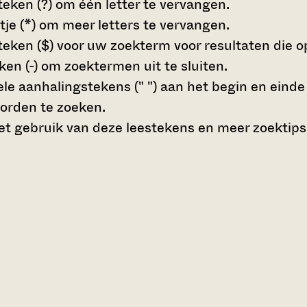
teken (?)
om één letter te vervangen.
tje (*)
om meer letters te vervangen.
teken ($)
voor uw zoekterm voor resultaten die op 
en (-)
om zoektermen uit te sluiten.
le aanhalingstekens (" ")
aan het begin en eind
orden te zoeken.
t gebruik van deze leestekens en meer zoektips