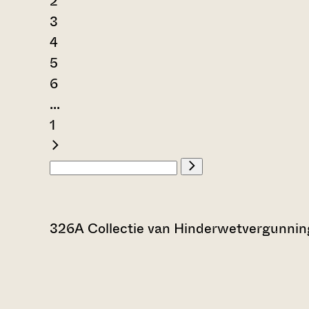
2
3
4
5
6
...
1
326A Collectie van Hinderwetvergunning