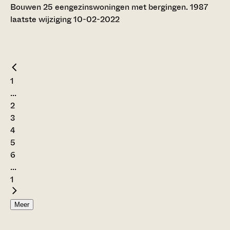
Bouwen 25 eengezinswoningen met bergingen. 1987
laatste wijziging 10-02-2022
1
...
2
3
4
5
6
...
1
Meer