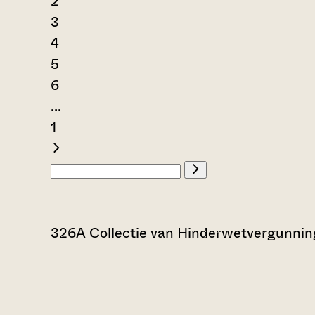
2
3
4
5
6
...
1
326A Collectie van Hinderwetvergunning