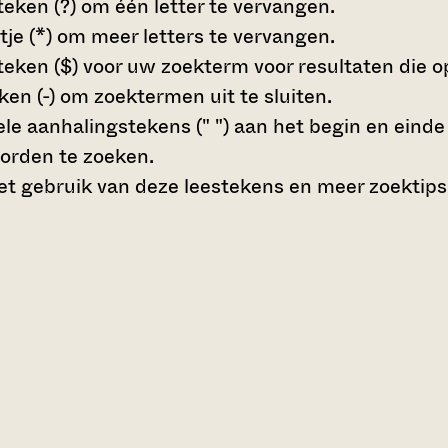
teken (?)
om één letter te vervangen.
tje (*)
om meer letters te vervangen.
teken ($)
voor uw zoekterm voor resultaten die op 
en (-)
om zoektermen uit te sluiten.
le aanhalingstekens (" ")
aan het begin en eind
orden te zoeken.
t gebruik van deze leestekens en meer zoektips