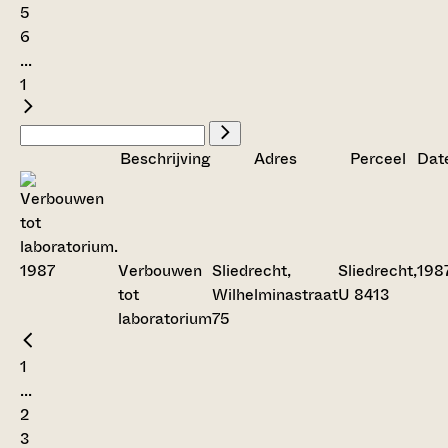
5
6
...
1
Beschrijving
Adres
Perceel
Dat
Verbouwen
Sliedrecht,
Sliedrecht,
198
tot
Wilhelminastraat
U 8413
laboratorium
75
1
...
2
3