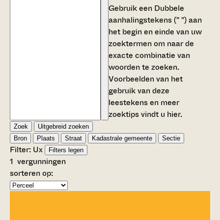
Gebruik een
Dubbele
aanhalingstekens (" ")
aan
het begin en einde van uw
zoektermen om naar de
exacte combinatie van
woorden te zoeken.
Voorbeelden van het
gebruik van deze
leestekens en meer
zoektips vindt u
hier
.
Zoek
Uitgebreid zoeken
Bron
Plaats
Straat
Kadastrale gemeente
Sectie
Filter:
U
x
Filters legen
1
vergunningen
sorteren op: