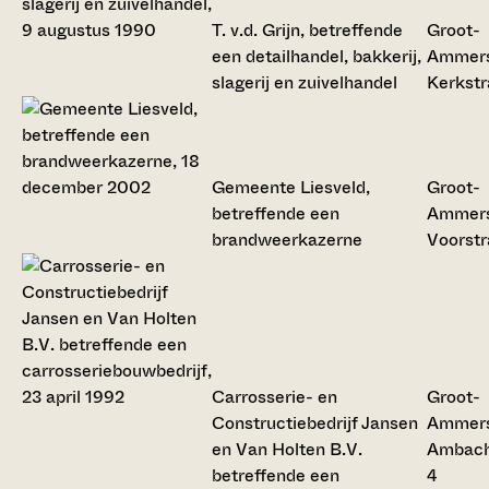
T. v.d. Grijn, betreffende
Groot-
een detailhandel, bakkerij,
Ammers
slagerij en zuivelhandel
Kerkstr
Gemeente Liesveld,
Groot-
betreffende een
Ammers
brandweerkazerne
Voorstr
Carrosserie- en
Groot-
Constructiebedrijf Jansen
Ammers
en Van Holten B.V.
Ambac
betreffende een
4