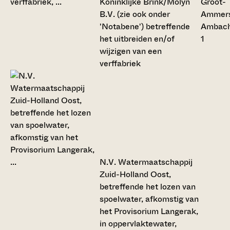
Koninklijke Brink/Molyn
Groot-
B.V. (zie ook onder
Ammers
'Notabene') betreffende
Ambac
het uitbreiden en/of
1
wijzigen van een
verffabriek
N.V. Watermaatschappij
Zuid-Holland Oost,
betreffende het lozen van
spoelwater, afkomstig van
het Provisorium Langerak,
in oppervlaktewater,