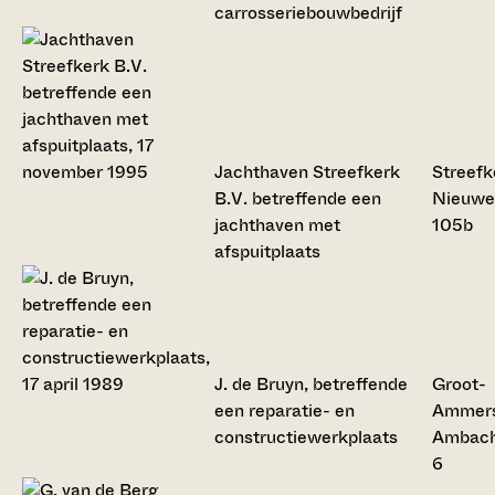
carrosseriebouwbedrijf
Jachthaven Streefkerk
Streefk
B.V. betreffende een
Nieuwe
jachthaven met
105b
afspuitplaats
J. de Bruyn, betreffende
Groot-
een reparatie- en
Ammers
constructiewerkplaats
Ambac
6