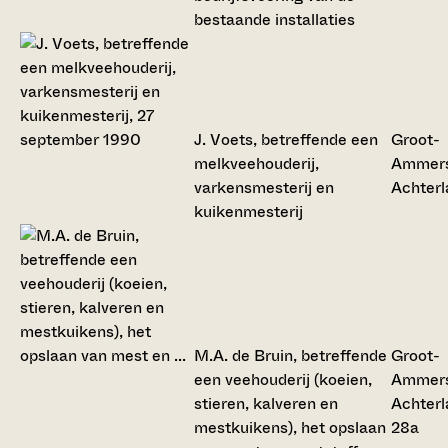
bestaande installaties
J. Voets, betreffende een
Groot-
melkveehouderij,
Ammers
varkensmesterij en
Achterl
kuikenmesterij
M.A. de Bruin, betreffende
Groot-
een veehouderij (koeien,
Ammers
stieren, kalveren en
Achterl
mestkuikens), het opslaan
28a