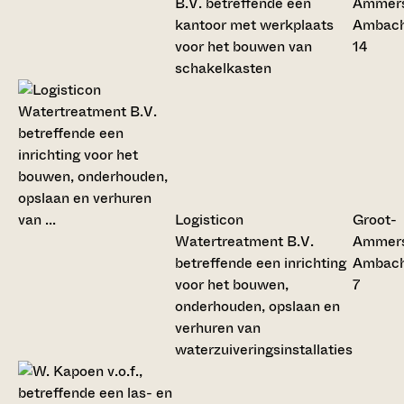
B.V. betreffende een
Ammers
kantoor met werkplaats
Ambac
voor het bouwen van
14
schakelkasten
Logisticon
Groot-
Watertreatment B.V.
Ammers
betreffende een inrichting
Ambac
voor het bouwen,
7
onderhouden, opslaan en
verhuren van
waterzuiveringsinstallaties