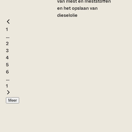
van mest en meststoffen
en het opslaan van
dieselolie
1
...
2
3
4
5
6
...
1
Meer