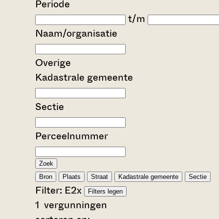
Periode
t/m
Naam/organisatie
Overige
Kadastrale gemeente
Sectie
Perceelnummer
Zoek
Bron
Plaats
Straat
Kadastrale gemeente
Sectie
Filter:
E2
x
Filters legen
1
vergunningen