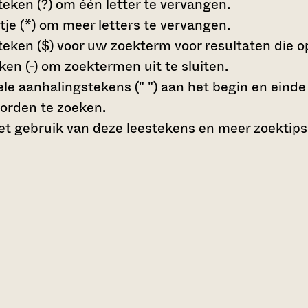
teken (?)
om één letter te vervangen.
tje (*)
om meer letters te vervangen.
teken ($)
voor uw zoekterm voor resultaten die op 
en (-)
om zoektermen uit te sluiten.
le aanhalingstekens (" ")
aan het begin en eind
orden te zoeken.
t gebruik van deze leestekens en meer zoektips