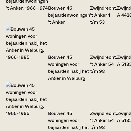
Bouwen 46
Zwijndrecht,
Zwijnd
bejaardenwoningen
't Anker 1
A 442
't Anker
t/m 53
Bouwen 45
Zwijndrecht,
Zwijnd
woningen voor
't Anker 54
A 518
bejaarden nabij het
t/m 98
Anker in Walburg
Bouwen 45
Zwijndrecht,
Zwijnd
woningen voor
't Anker 54
A 518
bejaarden nabij het
t/m 98