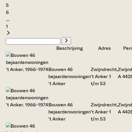
5
6
...
1
Beschrijving
Adres
Per
Bouwen 46
Zwijndrecht,
Zwijnd
bejaardenwoningen
't Anker 1
A 442
't Anker
t/m 53
Bouwen 46
Zwijndrecht,
Zwijnd
bejaardenwoningen
't Anker 1
A 442
't Anker
t/m 53