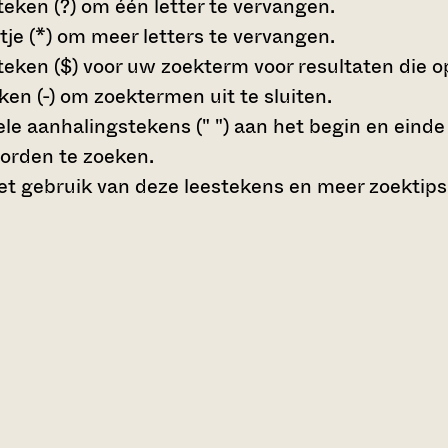
teken (?)
om één letter te vervangen.
tje (*)
om meer letters te vervangen.
teken ($)
voor uw zoekterm voor resultaten die op 
en (-)
om zoektermen uit te sluiten.
le aanhalingstekens (" ")
aan het begin en eind
orden te zoeken.
t gebruik van deze leestekens en meer zoektips