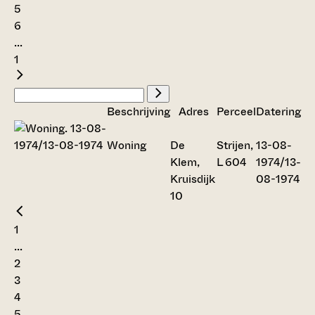
5
6
...
1
Beschrijving
Adres
Perceel
Datering
Woning
De
Strijen,
13-08-
Klem,
L 604
1974/13-
Kruisdijk
08-1974
10
1
...
2
3
4
5