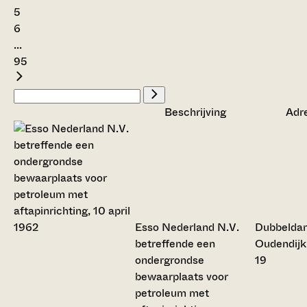
5
6
...
95
Beschrijving
Adr
Esso Nederland N.V.
Dubbelda
betreffende een
Oudendijk
ondergrondse
19
bewaarplaats voor
petroleum met