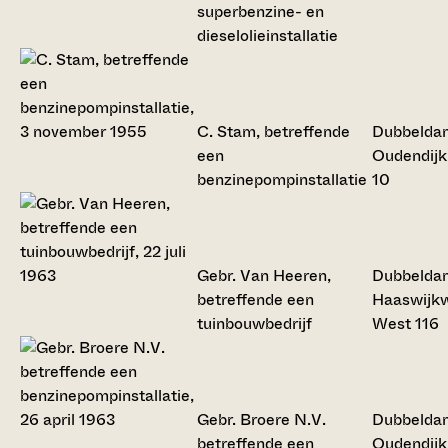
superbenzine- en
dieselolieinstallatie
C. Stam, betreffende
Dubbelda
een
Oudendijk
benzinepompinstallatie
10
Gebr. Van Heeren,
Dubbelda
betreffende een
Haaswijk
tuinbouwbedrijf
West 116
Gebr. Broere N.V.
Dubbelda
betreffende een
Oudendijk