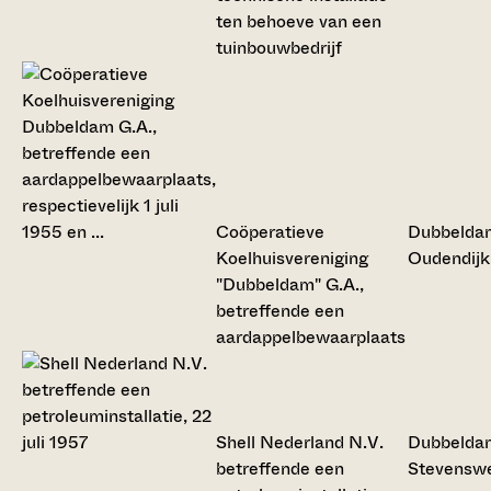
ten behoeve van een
tuinbouwbedrijf
Coöperatieve
Dubbelda
Koelhuisvereniging
Oudendijk
"Dubbeldam" G.A.,
betreffende een
aardappelbewaarplaats
Shell Nederland N.V.
Dubbelda
betreffende een
Stevensw