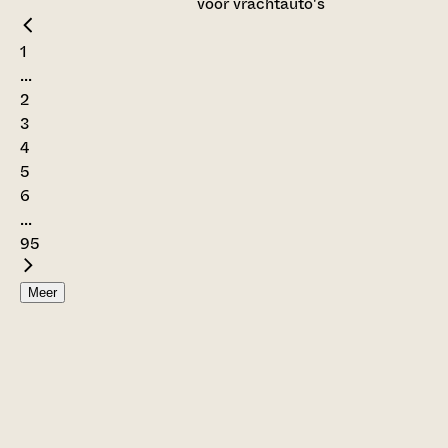
voor vrachtauto's
1
...
2
3
4
5
6
...
95
Meer