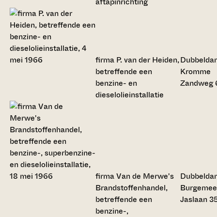
aftapinrichting
firma P. van der Heiden,
Dubbelda
betreffende een
Kromme
benzine- en
Zandweg 
dieselolieinstallatie
firma Van de Merwe's
Dubbelda
Brandstoffenhandel,
Burgemee
betreffende een
Jaslaan 3
benzine-,