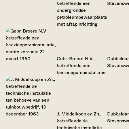
betreffende een
Stevensw
ondergrondse
petroleumbewaarplaats
met aftapinrichting
Gebr. Broere N.V.
Dubbelda
betreffende een
Stevensw
benzinepompinstallatie
J. Middelkoop en Zn.,
Dubbelda
betreffende de
Stevensw
technische installatie