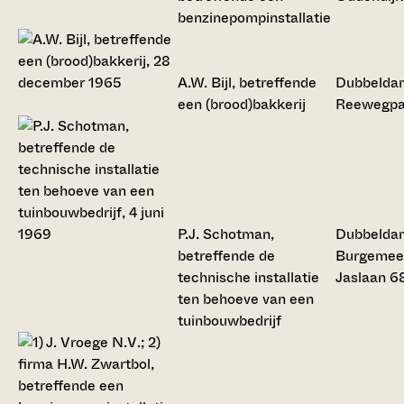
benzinepompinstallatie
A.W. Bijl, betreffende
Dubbelda
een (brood)bakkerij
Reewegpa
P.J. Schotman,
Dubbelda
betreffende de
Burgemee
technische installatie
Jaslaan 6
ten behoeve van een
tuinbouwbedrijf