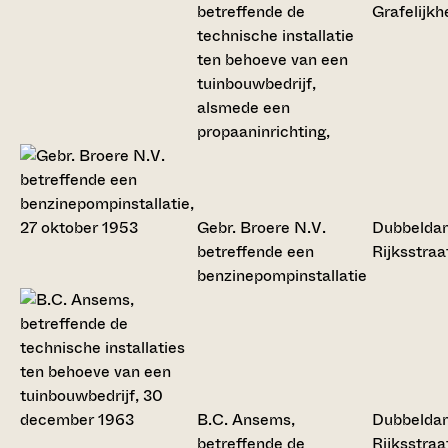
betreffende de
Grafelijk
technische installatie
ten behoeve van een
tuinbouwbedrijf,
alsmede een
propaaninrichting,
Gebr. Broere N.V.
Dubbelda
betreffende een
Rijksstra
benzinepompinstallatie
B.C. Ansems,
Dubbelda
betreffende de
Rijksstra