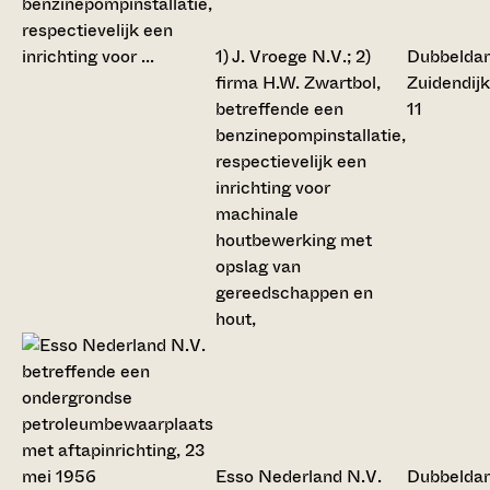
1) J. Vroege N.V.; 2)
Dubbelda
firma H.W. Zwartbol,
Zuidendij
betreffende een
11
benzinepompinstallatie,
respectievelijk een
inrichting voor
machinale
houtbewerking met
opslag van
gereedschappen en
hout,
Esso Nederland N.V.
Dubbelda