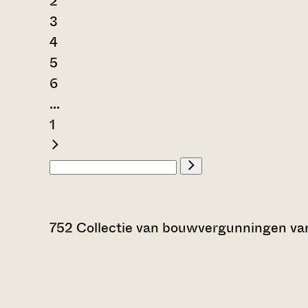
2
3
4
5
6
...
1
752 Collectie van bouwvergunningen v