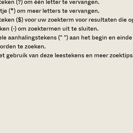
teken (?)
om één letter te vervangen.
tje (*)
om meer letters te vervangen.
teken ($)
voor uw zoekterm voor resultaten die op 
en (-)
om zoektermen uit te sluiten.
le aanhalingstekens (" ")
aan het begin en eind
orden te zoeken.
t gebruik van deze leestekens en meer zoektips